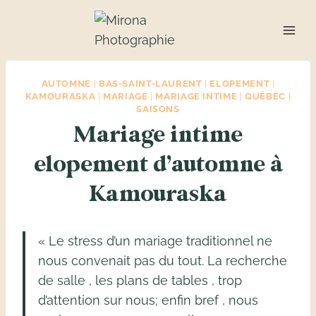
Aller
au
contenu
AUTOMNE
|
BAS-SAINT-LAURENT
|
ELOPEMENT
|
KAMOURASKA
|
MARIAGE
|
MARIAGE INTIME
|
QUÉBEC
|
SAISONS
Mariage intime
elopement d’automne à
Kamouraska
« Le stress d’un mariage traditionnel ne
nous convenait pas du tout. La recherche
de salle , les plans de tables , trop
d’attention sur nous; enfin bref , nous