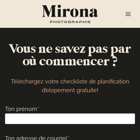
Aller
au
contenu
Vous ne savez pas par
où commencer ?
Téléchargez votre checkliste de planification
d’elopement gratuite!
Ton prénom
*
Ton adresse de courriel
*