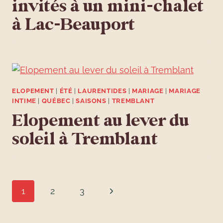
invités à un mini-chalet
à Lac-Beauport
ELOPEMENT
|
ÉTÉ
|
LAURENTIDES
|
MARIAGE
|
MARIAGE
INTIME
|
QUÉBEC
|
SAISONS
|
TREMBLANT
Elopement au lever du
soleil à Tremblant
Navigation
Page
1
2
3
de
suivante