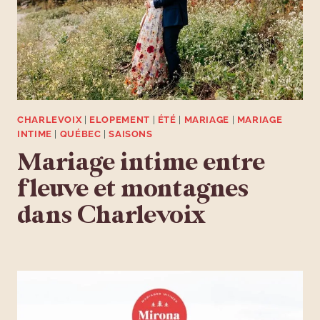
CHARLEVOIX
|
ELOPEMENT
|
ÉTÉ
|
MARIAGE
|
MARIAGE
INTIME
|
QUÉBEC
|
SAISONS
Mariage intime entre
fleuve et montagnes
dans Charlevoix